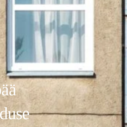
pää
duse